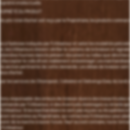
ropriété intellectuelle.
PROPRIÉTÉ DU PRODUIT
u prix total d'achat soit reçu par le Propriétaire, les produits comma
s à l'adresse indiquée par l'Utilisateur et selon les modalités précisée
n, les Utilisateurs doivent vérifier le contenu de la livraison et signal
 coordonnées fournies dans le présent document ou telles que décrites d
 d'accepter le colis s'il est visiblement endommagé. Les marchandises
s la section pertinente de cette demande. Les délais de livraison sont
ssus d'achat.
 par les services de Chronopost, Colissimo et Delivengo Easy du lundi 
e tenu responsable des erreurs de livraison dues à des inexactitudes 
commande par l'Utilisateur, ni des éventuels dommages ou retards apr
 l'Utilisateur. Si les marchandises ne sont pas reçues ou récupérées à 
eront retournées au Propriétaire, qui contactera l'Utilisateur pour pla
venir de la marche à suivre future. Sauf accord contraire, toute tentati
l'Utilisateur.