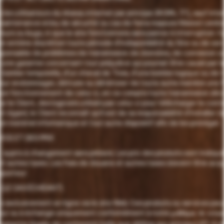
s les utilisateurs du réseau internet par principe 24/24h, 7/7j, sauf in
 maintenance et/ou de sécurité ou cas de force majeure Maison Lembo 
eurs ou bugs, ni que le site fonctionnera sans panne ni interruption. I
on entière discrétion toute période d’indisponibilité du Site ou de s
sponsable de problèmes de transmission de données, de connexion ou d
une garantie concernant tout préjudice qui pourrait être causé par la 
ne bombe temporelle, d’un cheval de Troie, d’une bombe logique ou de 
ur endommager, détruire ou détériorer de toute autre manière une f
 bon fonctionnement de celui-ci, en ce compris toute transmission d
 le Client, des logiciels utilisés par celui-ci pour télécharger le con
 égard, le Client reconnaît qu’il est de sa responsabilité d’installer de
on matériel informatique et tout autre dispositif afin de les protéger.
ICE ET DES PRIX
t sujets à changement sans préavis. Les prix des produits sont indiqué
 autres taxes. Les frais de douane et autres taxes doivent être acqui
sporteur.
 (LE CAS ÉCHÉANT)
s exclusivement en ligne via le site Web. Ces produits ou services pe
retour ou à échange uniquement conformément à notre
politique de retou
a garantie légale de conformité (telle que définie aux articles L217-4 